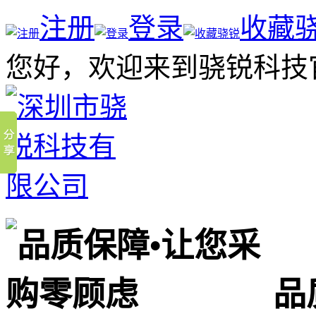
注册
登录
收藏
您好，欢迎来到骁锐科技
品