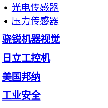
光电传感器
压力传感器
骁锐机器视觉
日立工控机
美国邦纳
工业安全