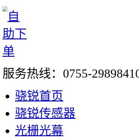
服务热线：
0755-2989841
骁锐首页
骁锐传感器
光栅光幕