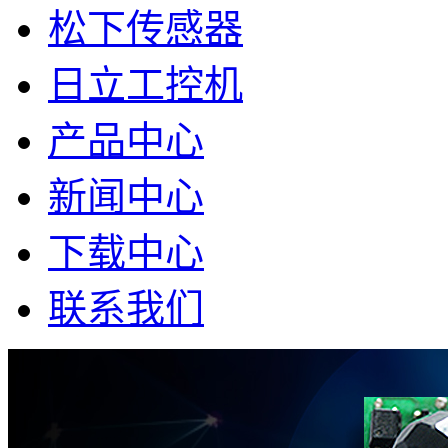
松下传感器
日立工控机
产品中心
新闻中心
下载中心
联系我们