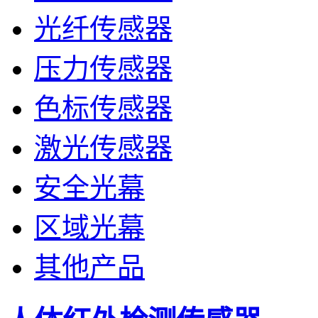
光纤传感器
压力传感器
色标传感器
激光传感器
安全光幕
区域光幕
其他产品