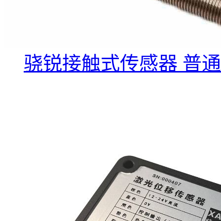
骁锐接触式传感器 普通物