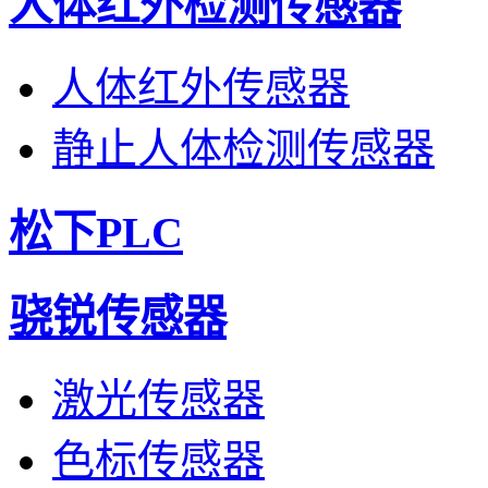
人体红外检测传感器
人体红外传感器
静止人体检测传感器
松下PLC
骁锐传感器
激光传感器
色标传感器