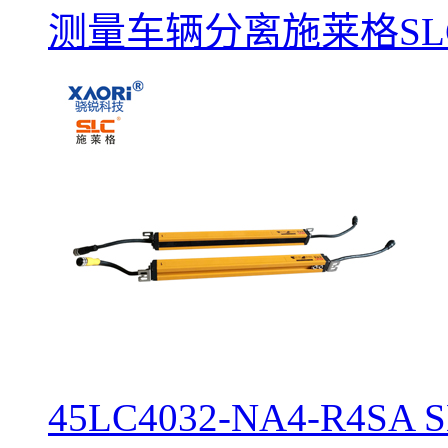
测量车辆分离施莱格SL
45LC4032-NA4-R