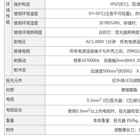
环
保护构造
IP67(IEC)、
境
使用环境温度
0?+55℃(注意不可结露)、存储
性
能
使用环境湿度
35?85%RH、存储时：3
使用环境照明度
白炽灯：受光面照明度3,
耐电圧
AC1,000V 1分钟 所有电
绝缘电阻
所有电源连接端子与外壳之间，20MΩ以
耐振动
频率10?500Hz 双振幅3mm(MAX.
耐冲击
2
加速度500m/s
(约50G) 
投光元件
红外线LED(调
材质
聚碳酸酯
电缆
2
0.2mm
3芯(投光器：2芯)
电缆延长
2
使用0.3mm
以上的电缆时，投光器和受光
重量
本体重量：投光器 约45g、
附件
调整螺丝刀：