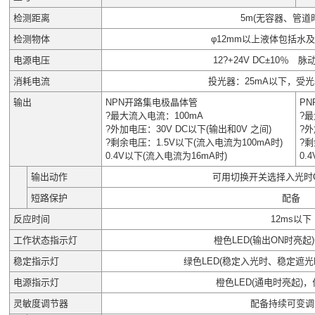
检测距离
5m(无容器、管道时)
检测物体
φ12mm以上液体包括水及
电源电压
12?+24V DC±10％ 脉
消耗电流
投光器：25mA以下，受光
输出
NPN开路集电极晶体管
P
?最大流入电流：100mA
?最
?外加电压：30V DC以下(输出和0V 之间)
?外
?剩余电压：1.5V以下(流入电流为100mA时)
?剩
0.4V以下(流入电流为16mA时)
0.
输出动作
可用切换开关选择入光时O
短路保护
配备
反应时间
12ms以下
工作状态指示灯
橙色LED(输出ON时亮起
稳定指示灯
绿色LED(稳定入光时、稳定遮
电源指示灯
橙色LED(通电时亮起)
灵敏度调节器
配备持续可变调