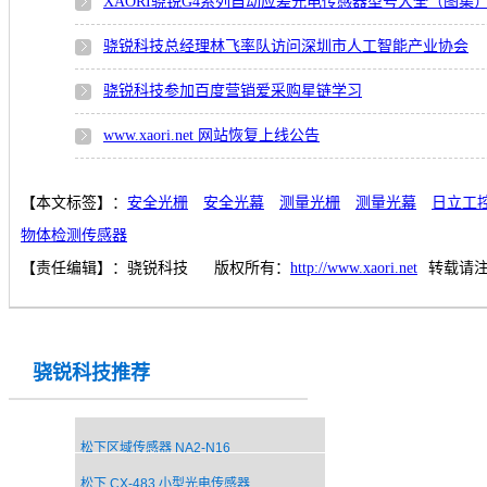
XAORI骁锐G4系列自动应差光电传感器型号大全（图集
骁锐科技总经理林飞率队访问深圳市人工智能产业协会
骁锐科技参加百度营销爱采购星链学习
www.xaori.net 网站恢复上线公告
【本文标签】：
安全光栅
安全光幕
测量光栅
测量光幕
日立工
物体检测传感器
【责任编辑】：
骁锐科技
版权所有：
http://www.xaori.net
转载请
骁锐科技推荐
松下区域传感器 NA2-N16
松下 CX-483 小型光电传感器