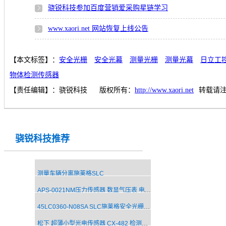
骁锐科技参加百度营销爱采购星链学习
www.xaori.net 网站恢复上线公告
【本文标签】：
安全光栅
安全光幕
测量光栅
测量光幕
日立工
物体检测传感器
【责任编辑】：
骁锐科技
版权所有：
http://www.xaori.net
转载请
骁锐科技推荐
测量车辆分离施莱格SLC
APS-0021NM压力传感器 数显气压表 电子压力传感器
45LC0360-N08SA SLC施莱格安全光栅传感器 安全光幕厂家
松下 超薄小型光电传感器 CX-482 检测透明物体