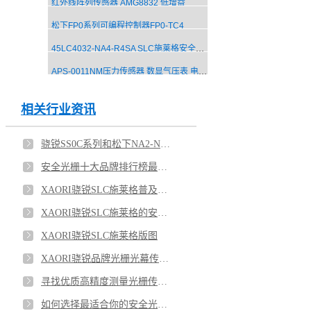
红外线阵列传感器 AMG8832 低增益
松下FP0系列可编程控制器FP0-TC4
45LC4032-NA4-R4SA SLC施莱格安全光栅传感器 安全光幕厂家
APS-0011NM压力传感器 数显气压表 电子压力传感器
相关行业资讯
骁锐SS0C系列和松下NA2-N系列超薄区域光栅选型（图）
安全光栅十大品牌排行榜最新2025年
XAORI骁锐SLC施莱格普及欧洲安全等级概念的划分
XAORI骁锐SLC施莱格的安全概念
XAORI骁锐SLC施莱格版图
XAORI骁锐品牌光栅光幕传感器十二大系列型号（部分）
寻找优质高精度测量光栅传感器厂家的指南
如何选择最适合你的安全光幕与安全光栅厂家