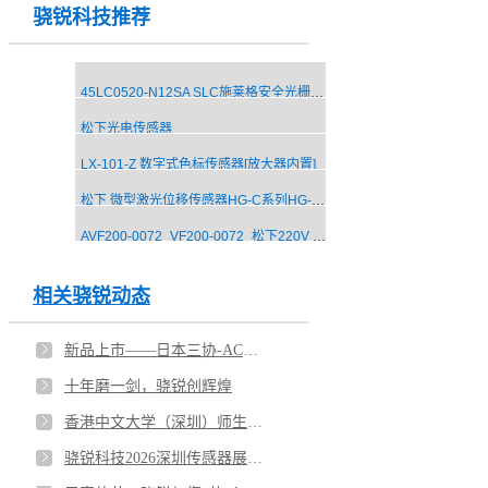
骁锐科技推荐
45LC0520-N12SA SLC施莱格安全光栅传感器 安全光幕厂家
松下光电传感器
LX-101-Z 数字式色标传感器[放大器内置]
松下 微型激光位移传感器HG-C系列HG-C1030
AVF200-0072_VF200-0072_松下220V 0.75KW变频器
相关骁锐动态
新品上市——日本三协-AC伺服电机·驱动器S-FLAGⅡ系列
十年磨一剑，骁锐创辉煌
香港中文大学（深圳）师生团走进骁锐科技
骁锐科技2026深圳传感器展圆满收官