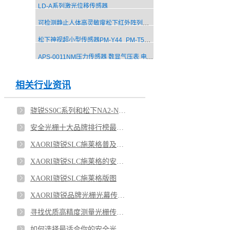
LD-A系列激光位移传感器
可检测静止人体高灵敏度松下红外阵列传感器模组AMG8853DM
松下神视超小型传感器PM-Y44_PM-T54_PM-L54_PM-K54_PM-K44
APS-0011NM压力传感器 数显气压表 电子压力传感器
相关行业资讯
骁锐SS0C系列和松下NA2-N系列超薄区域光栅选型（图）
安全光栅十大品牌排行榜最新2025年
XAORI骁锐SLC施莱格普及欧洲安全等级概念的划分
XAORI骁锐SLC施莱格的安全概念
XAORI骁锐SLC施莱格版图
XAORI骁锐品牌光栅光幕传感器十二大系列型号（部分）
寻找优质高精度测量光栅传感器厂家的指南
如何选择最适合你的安全光幕与安全光栅厂家